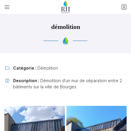


9 route des Templiers
18220 Brécy
06 47 02 11 91
démolition
Catégorie :
Démolition

Description :
Démolition d'un mur de séparation entre 2

bâtiments sur la ville de Bourges.
Adresse email de réception

Recopier le code ci-contre

Rafraîchir le captcha
