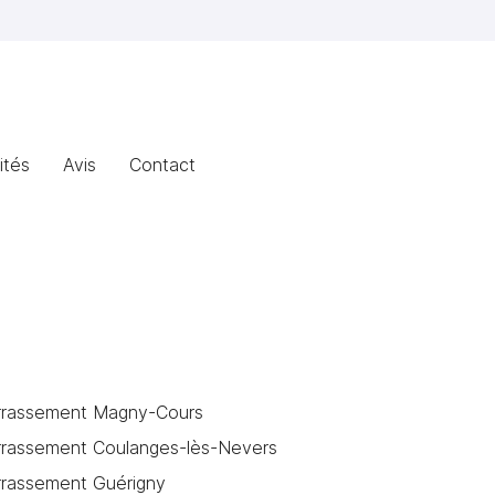
ités
Avis
Contact
rrassement Magny-Cours
rrassement Coulanges-lès-Nevers
rrassement Guérigny