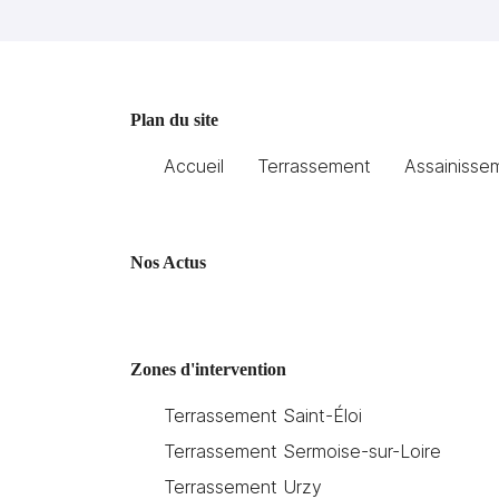
Recopier le code ci-contre

Rafraîchir le captcha

En cochant cette case, vous consentez à recevoir nos propositions
Plan du site
commerciales à l'adresse email indiqué ci-dessus. Vous pouvez vous 
à tout moment en utilisant
le formulaire de désinscription
.
Accueil
Terrassement
Assainisse
INSCRIPTION
Nos Actus
Zones d'intervention
Terrassement Saint-Éloi
Terrassement Sermoise-sur-Loire
Terrassement Urzy