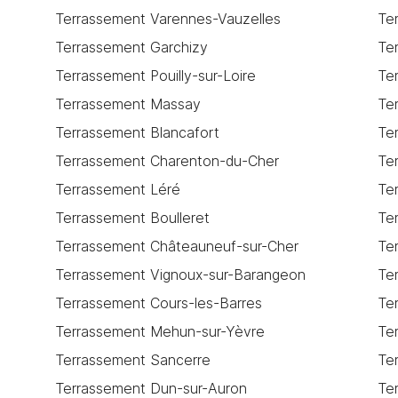
Terrassement Varennes-Vauzelles
Te
Terrassement Garchizy
Te
Terrassement Pouilly-sur-Loire
Te
Terrassement Massay
Te
Terrassement Blancafort
Te
Terrassement Charenton-du-Cher
Te
Terrassement Léré
Te
Terrassement Boulleret
Te
Terrassement Châteauneuf-sur-Cher
Te
Terrassement Vignoux-sur-Barangeon
Te
Terrassement Cours-les-Barres
Te
Terrassement Mehun-sur-Yèvre
Te
Terrassement Sancerre
Te
Terrassement Dun-sur-Auron
Te