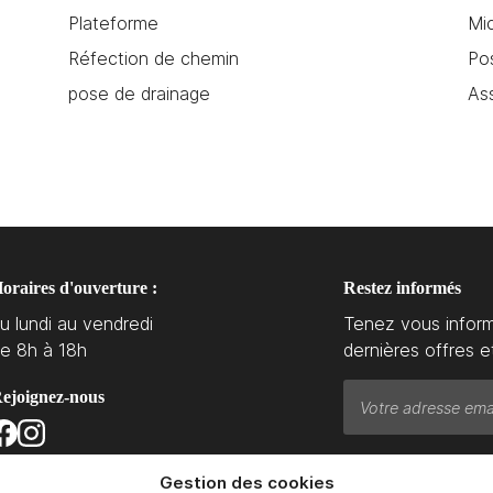
Plateforme
Mic
Réfection de chemin
Po
pose de drainage
Ass
oraires d'ouverture :
Restez informés
u lundi au vendredi
Tenez vous infor
e 8h à 18h
dernières offres e
ejoignez-nous
Gestion des cookies