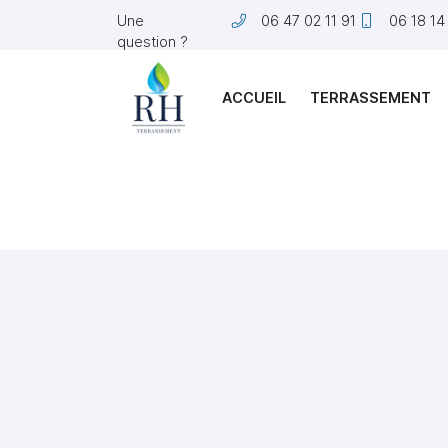
Une
06 47 02 11 91
06 18 14
question ?
9 route des Templiers
18220 Brécy
06 47 02 11 91
ACCUEIL
TERRASSEMENT
Adresse email de réception
