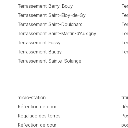
Terrassement Berry-Bouy
Te
Terrassement Saint-Éloy-de-Gy
Te
Terrassement Saint-Doulchard
Te
Terrassement Saint-Martin-d'Auxigny
Te
Terrassement Fussy
Te
Terrassement Baugy
Ter
Terrassement Sainte-Solange
micro-station
tr
Réfection de cour
dém
Régalage des terres
Pos
Réfection de cour
po