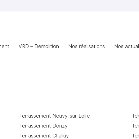
désinscrire
ment
VRD – Démolition
Nos réalisations
Nos actual
Terrassement Neuvy-sur-Loire
Te
Terrassement Donzy
Te
Terrassement Challuy
Te