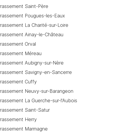
rrassement Saint-Père
rrassement Pougues-les-Eaux
rrassement La Charité-sur-Loire
rrassement Ainay-le-Château
rrassement Orval
rrassement Méreau
rrassement Aubigny-sur-Nère
rrassement Savigny-en-Sancerre
rrassement Cuffy
rrassement Neuvy-sur-Barangeon
rrassement La Guerche-sur-l'Aubois
rrassement Saint-Satur
rrassement Herry
rrassement Marmagne