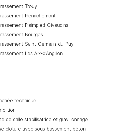
rrassement Trouy
rrassement Henrichemont
rrassement Plaimpied-Givaudins
rrassement Bourges
rrassement Saint-Germain-du-Puy
rassement Les Aix-d'Angillon
anchée technique
olition
e de dalle stabilisatrice et gravillonnage
se clôture avec sous bassement béton