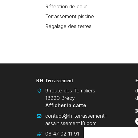
Réfection de cour
Terrassement piscine
Régalage des terres
RH Terrassement
H
9 route des Templiers
d
18220 Brécy
d
Afficher la carte
R
06 47 02 11 91