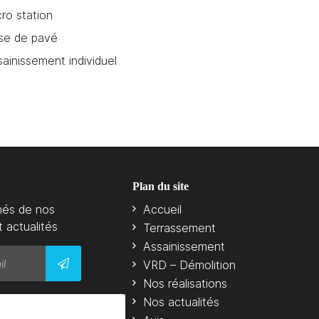
ro station
se de pavé
ainissement individuel
Plan du site
més de nos
Accueil
t actualités
Terrassement
Assainissement
VRD – Démolition
Nos réalisations
Nos actualités