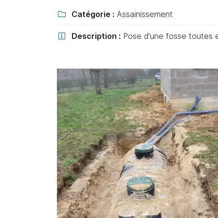
Recopier le code ci-contre

Catégorie :
Assainissement

Rafraîchir le captcha

Description :
Pose d'une fosse toutes e

En cochant cette case, vous consentez à recevoir nos propositions
commerciales à l'adresse email indiqué ci-dessus. Vous pouvez vous 
à tout moment en utilisant
le formulaire de désinscription
.
INSCRIPTION