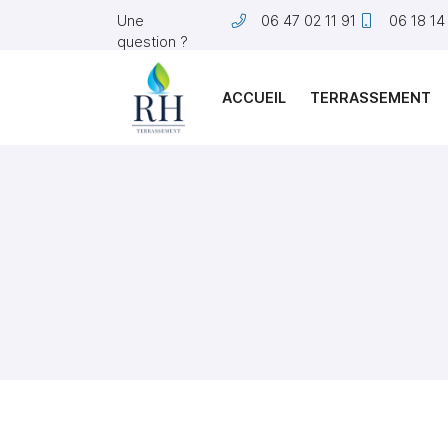
Une
06 47 02 11 91
06 18 14
question ?
9 route des Templiers
18220 Brécy
06 47 02 11 91
ACCUEIL
TERRASSEMENT
Adresse email de réception
