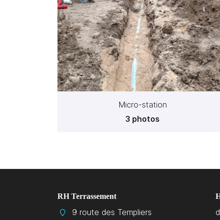
Micro-station
3 photos
RH Terrassement
H
9 route des Templiers
d